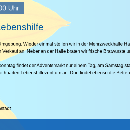
00 Uhr
ppytones
ge Lebenshilfe
benshilfe
ativtreff
gebung. Wieder einmal stellen wir in der Mehrzweckhalle Hain
stagstreff
um Verkauf an. Nebenan der Halle braten wir frische Bratwürste 
rtgruppe
ntag findet der Adventsmarkt nur einem Tag, am Samstag statt
atergruppe
chbarten Lebenshilfezentrum an. Dort findet ebenso die Betreu
stadt