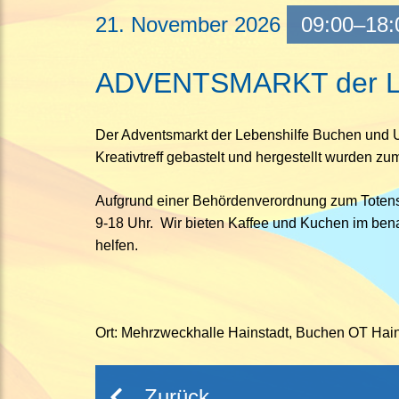
21.
November
2026
09:00–18:
Mitglied werden
ha
Jun
ADVENTSMARKT der Le
Kre
Der Adventsmarkt der Lebenshilfe Buchen und Um
Sam
Kreativtreff gebastelt und hergestellt wurden z
Spo
Aufgrund einer Behördenverordnung zum Totenson
The
9-18 Uhr. Wir bieten Kaffee und Kuchen im bena
helfen.
Ort: Mehrzweckhalle Hainstadt, Buchen OT Hain
Zurück