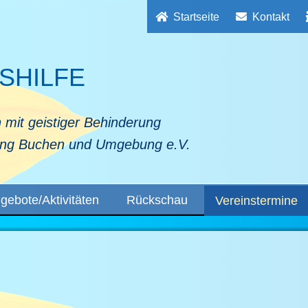
Startseite
Kontakt
SHILFE
 mit geistiger Behinderung
ung Buchen und Umgebung e.V.
gebote/Aktivitäten
Rückschau
Vereinstermine
ndern
ernstammtisch
wachsenenbildung